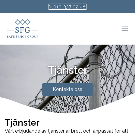
010-337 02 98
Öpp
Tjänster
Kontakta oss
Tjänster
Vårt erbjudande av tjänster är brett och anpassat för att